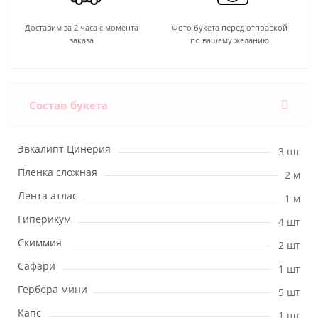
Доставим за 2 часа с момента
Фото букета перед отправкой
заказа
по вашему желанию
Состав букета
Эвкалипт Цинерия
3 шт
Пленка сложная
2 м
Лента атлас
1 м
Гиперикум
4 шт
Скиммия
2 шт
Сафари
1 шт
Гербера мини
5 шт
Капс
1 шт