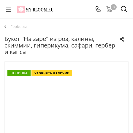
0
Герберы
Букет "На заре" из роз, калины,
скиммии, гиперикума, сафари, гербер
и капса
НОВИНКА
УТОЧНЯТЬ НАЛИЧИЕ