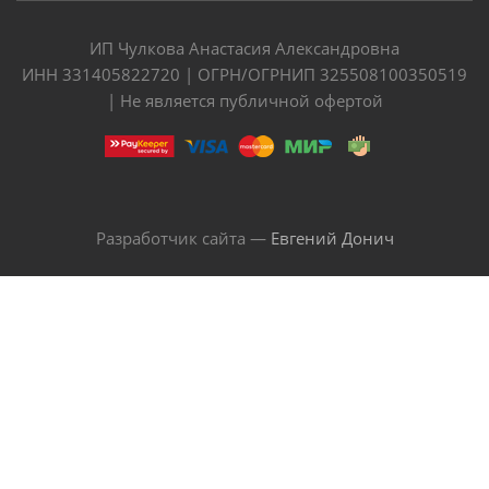
ИП Чулкова Анастасия Александровна
ИНН 331405822720 | ОГРН/ОГРНИП 325508100350519
| Не является публичной офертой
Разработчик сайта —
Евгений Донич