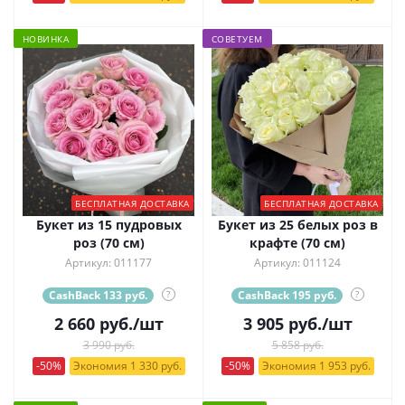
НОВИНКА
СОВЕТУЕМ
БЕСПЛАТНАЯ ДОСТАВКА
БЕСПЛАТНАЯ ДОСТАВКА
Букет из 15 пудровых
Букет из 25 белых роз в
роз (70 см)
крафте (70 см)
Артикул: 011177
Артикул: 011124
CashBack 133 руб.
?
CashBack 195 руб.
?
2 660
руб.
/шт
3 905
руб.
/шт
3 990 руб.
5 858 руб.
-50%
Экономия 1 330 руб.
-50%
Экономия 1 953 руб.