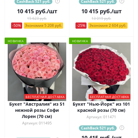
CashBack 521 руб.
?
CashBack 521 руб.
?
10 415
руб.
/шт
10 415
руб.
/шт
15 623 руб.
13 019 руб.
-50%
Экономия 5 208 руб.
-25%
Экономия 2 604 руб.
НОВИНКА
НОВИНКА
БЕСПЛАТНАЯ ДОСТАВКА
БЕСПЛАТНАЯ ДОСТАВКА
Букет "Австралия" из 51
Букет "Нью-Йорк" из 101
нежной розы Софи
красной розы (70 см)
Лорен (70 см)
Артикул: 011471
Артикул: 011495
CashBack 521 руб.
?
10 415
руб.
/шт