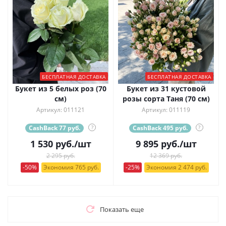
БЕСПЛАТНАЯ ДОСТАВКА
БЕСПЛАТНАЯ ДОСТАВКА
Букет из 5 белых роз (70
Букет из 31 кустовой
см)
розы сорта Таня (70 см)
Артикул: 011121
Артикул: 011119
CashBack 77 руб.
?
CashBack 495 руб.
?
1 530
руб.
/шт
9 895
руб.
/шт
2 295 руб.
12 369 руб.
-50%
Экономия 765 руб.
-25%
Экономия 2 474 руб.
Показать еще