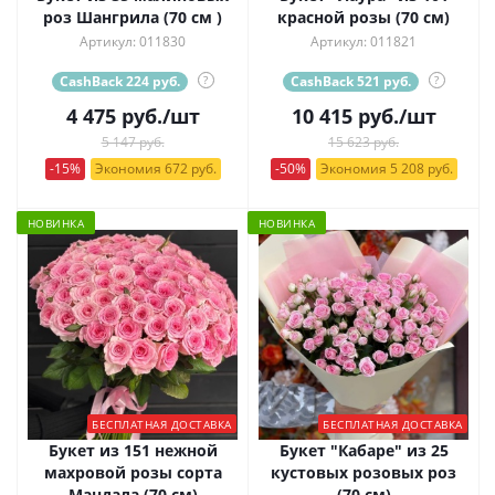
роз Шангрила (70 см )
красной розы (70 см)
Артикул: 011830
Артикул: 011821
CashBack 224 руб.
?
CashBack 521 руб.
?
4 475
руб.
/шт
10 415
руб.
/шт
5 147 руб.
15 623 руб.
-15%
Экономия 672 руб.
-50%
Экономия 5 208 руб.
НОВИНКА
НОВИНКА
БЕСПЛАТНАЯ ДОСТАВКА
БЕСПЛАТНАЯ ДОСТАВКА
Букет из 151 нежной
Букет "Кабаре" из 25
махровой розы сорта
кустовых розовых роз
Мандала (70 см)
(70 см)