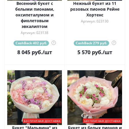
Весенний букет с
Нежный букет из 11
белыми пионами,
розовых пионов Рейне
оксипеталумом и
Хортенс
фиолетовым
Артикул: 023130
эвкалиптом
Артикул: 023138
CashBack 402 руб.
?
CashBack 279 руб.
?
8 045
руб.
/шт
5 570
руб.
/шт
БЕСПЛАТНАЯ ДОСТАВКА
БЕСПЛАТНАЯ ДОСТАВКА
Букет "Мальвина" из
Букет из белых пионов и