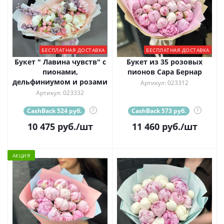
БЕСПЛАТНАЯ ДОСТАВКА
БЕСПЛАТНАЯ ДОСТАВКА
Букет " Лавина чувств" с
Букет из 35 розовых
пионами,
пионов Сара Бернар
дельфиниумом и розами
Артикул: 023312
Артикул: 023332
CashBack 524 руб.
?
CashBack 573 руб.
?
10 475
руб.
/шт
11 460
руб.
/шт
АКЦИЯ