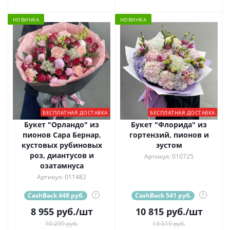
НОВИНКА
НОВИНКА
БЕСПЛАТНАЯ ДОСТАВКА
БЕСПЛАТНАЯ ДОСТАВКА
Букет "Орландо" из
Букет "Флорида" из
пионов Сара Бернар,
гортензий, пионов и
кустовых рубиновых
эустом
роз, диантусов и
Артикул: 010725
озатамнуса
Артикул: 011482
CashBack 448 руб.
?
CashBack 541 руб.
?
8 955
руб.
/шт
10 815
руб.
/шт
10 299 руб.
13 519 руб.