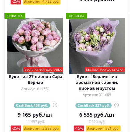
-25%
Экономия 4 782 руб.
НОВИНКА
НОВИНКА
БЕСПЛАТНАЯ ДОСТАВКА
БЕСПЛАТНАЯ ДОСТАВКА
Букет из 27 пионов Сара
Букет "Берлин" из
Бернар
ароматной сирени,
пионов и эустом
Артикул: 011520
Артикул: 011489
CashBack 458 руб.
?
CashBack 327 руб.
?
9 165
руб.
/шт
6 535
руб.
/шт
11 457 руб.
7 516 руб.
-25%
Экономия 2 292 руб.
-15%
Экономия 981 руб.