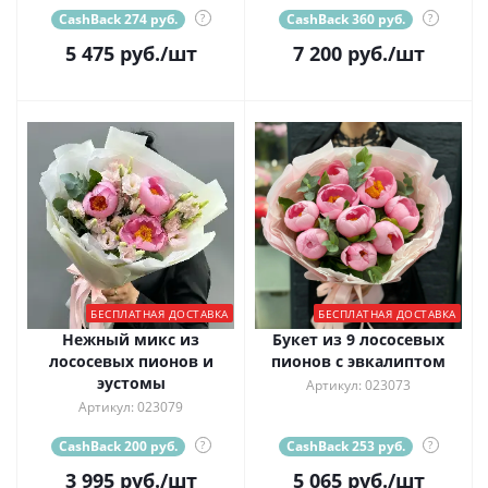
CashBack 274 руб.
?
CashBack 360 руб.
?
5 475
руб.
/шт
7 200
руб.
/шт
БЕСПЛАТНАЯ ДОСТАВКА
БЕСПЛАТНАЯ ДОСТАВКА
Нежный микс из
Букет из 9 лососевых
лососевых пионов и
пионов с эвкалиптом
эустомы
Артикул: 023073
Артикул: 023079
CashBack 200 руб.
?
CashBack 253 руб.
?
3 995
руб.
/шт
5 065
руб.
/шт