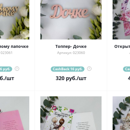
ому папочке
Топпер- Дочке
Открыт
 023061
Артикул: 023060
6 руб.
?
CashBack 16 руб.
?
Ca
б.
/шт
320
руб.
/шт