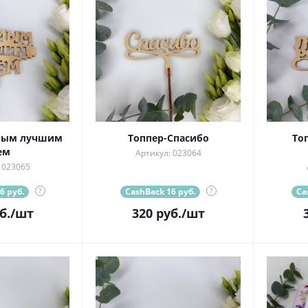
амым лучшим
Топпер-Спасибо
То
ем
Артикул: 023064
 023065
6 руб.
?
CashBack 16 руб.
?
Ca
б.
/шт
320
руб.
/шт