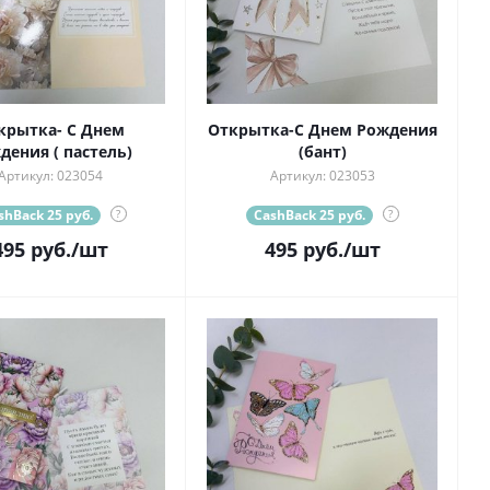
крытка- С Днем
Открытка-С Днем Рождения
дения ( пастель)
(бант)
Артикул: 023054
Артикул: 023053
shBack 25 руб.
?
CashBack 25 руб.
?
495
руб.
/шт
495
руб.
/шт