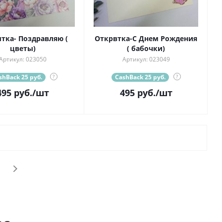
тка- Поздравляю (
Открвтка-С Днем Рождения
цветы)
( бабочки)
Артикул: 023050
Артикул: 023049
shBack 25 руб.
?
CashBack 25 руб.
?
495
руб.
/шт
495
руб.
/шт