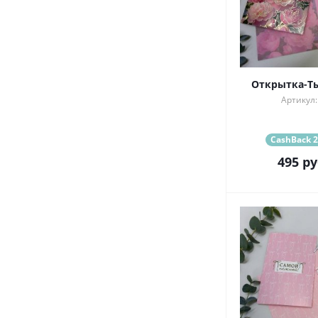
Открытка-Ты
Артикул:
CashBack 2
495
ру