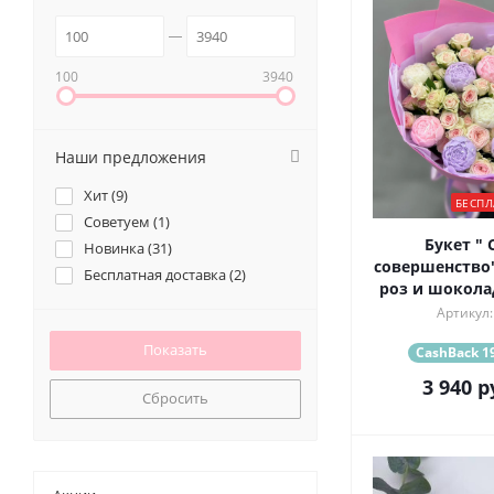
100
3940
Наши предложения
Хит (
9
)
БЕСПЛ
Советуем (
1
)
Букет " 
Новинка (
31
)
совершенство"
Бесплатная доставка (
2
)
роз и шокола
Артикул:
CashBack 19
3 940
р
Сбросить