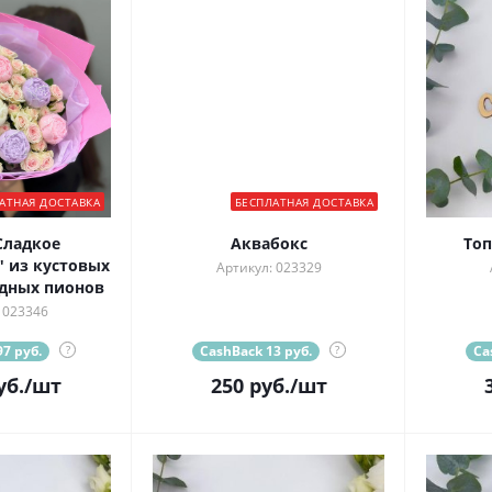
АТНАЯ ДОСТАВКА
БЕСПЛАТНАЯ ДОСТАВКА
Сладкое
Аквабокс
Топ
 из кустовых
Артикул: 023329
дных пионов
 023346
7 руб.
?
CashBack 13 руб.
?
Ca
уб.
/шт
250
руб.
/шт