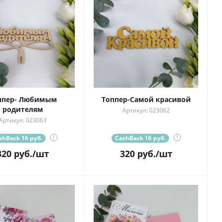
ппер- Любимым
Топпер-Самой красивой
родителям
Артикул: 023062
Артикул: 023063
shBack 16 руб.
?
CashBack 16 руб.
?
320
руб.
/шт
320
руб.
/шт