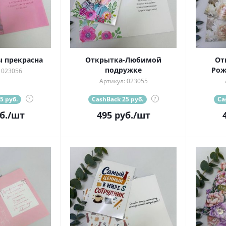
 прекрасна
Открытка-Любимой
От
подружке
Рож
 023056
Артикул: 023055
5 руб.
?
CashBack 25 руб.
?
Ca
б.
/шт
495
руб.
/шт