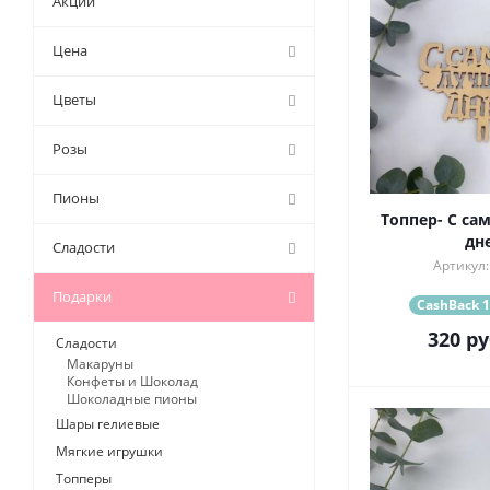
Акции
Цена
Цветы
Розы
Пионы
Топпер- С с
дн
Сладости
Артикул:
Подарки
CashBack 1
320
ру
Сладости
Макаруны
Конфеты и Шоколад
Шоколадные пионы
Шары гелиевые
Мягкие игрушки
Топперы