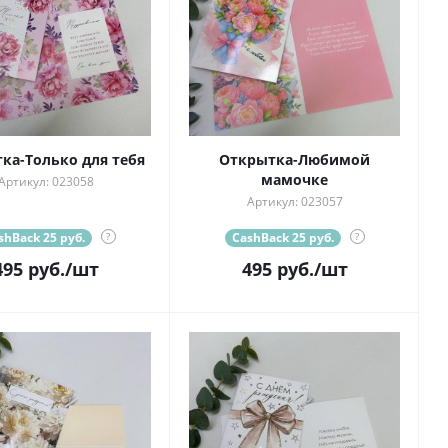
ка-Только для тебя
Открытка-Любимой
мамочке
Артикул: 023058
Артикул: 023057
shBack 25 руб.
?
CashBack 25 руб.
?
495
руб.
/шт
495
руб.
/шт