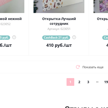
мой нежной
Открытка-Лучший
Откры
сотрудник
 023052
Артикул: 023051
5 руб.
?
CashBack 21 руб.
?
Ca
б.
/шт
410
руб.
/шт
Показать еще
1
2
3
19