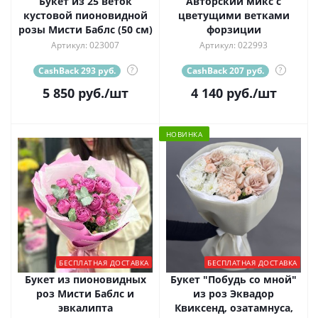
Букет из 25 веток
Авторский микс с
кустовой пионовидной
цветущими ветками
розы Мисти Баблс (50 см)
форзиции
Артикул: 023007
Артикул: 022993
CashBack 293 руб.
?
CashBack 207 руб.
?
5 850
руб.
/шт
4 140
руб.
/шт
НОВИНКА
БЕСПЛАТНАЯ ДОСТАВКА
БЕСПЛАТНАЯ ДОСТАВКА
Букет из пионовидных
Букет "Побудь со мной"
роз Мисти Баблс и
из роз Эквадор
эвкалипта
Квиксенд, озатамнуса,