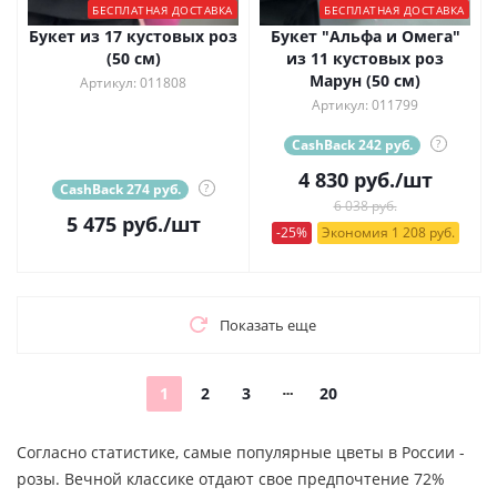
БЕСПЛАТНАЯ ДОСТАВКА
БЕСПЛАТНАЯ ДОСТАВКА
Букет из 17 кустовых роз
Букет "Альфа и Омега"
(50 см)
из 11 кустовых роз
Марун (50 см)
Артикул: 011808
Артикул: 011799
CashBack 242 руб.
?
4 830
руб.
/шт
CashBack 274 руб.
?
6 038 руб.
5 475
руб.
/шт
-25%
Экономия 1 208 руб.
Показать еще
1
2
3
20
Согласно статистике, самые популярные цветы в России -
розы. Вечной классике отдают свое предпочтение 72%