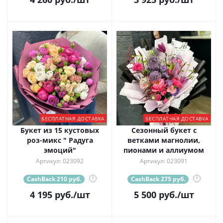
БЕСПЛАТНАЯ ДОСТАВКА
БЕСПЛАТНАЯ ДОСТАВКА
Букет из 15 кустовых
Сезонный букет с
роз-микс " Радуга
ветками магнолии,
эмоций"
пионами и аллиумом
Артикул: 023092
Артикул: 023091
CashBack 210 руб.
?
CashBack 275 руб.
?
4 195
руб.
/шт
5 500
руб.
/шт