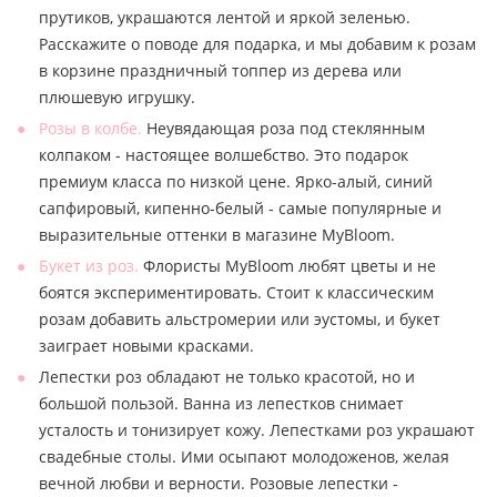
прутиков, украшаются лентой и яркой зеленью.
Расскажите о поводе для подарка, и мы добавим к розам
в корзине праздничный топпер из дерева или
плюшевую игрушку.
Розы в колбе.
Неувядающая роза под стеклянным
колпаком - настоящее волшебство. Это подарок
премиум класса по низкой цене. Ярко-алый, синий
сапфировый, кипенно-белый - самые популярные и
выразительные оттенки в магазине MyBloom.
Букет из роз.
Флористы MyBloom любят цветы и не
боятся экспериментировать. Стоит к классическим
розам добавить альстромерии или эустомы, и букет
заиграет новыми красками.
Лепестки роз обладают не только красотой, но и
большой пользой. Ванна из лепестков снимает
усталость и тонизирует кожу. Лепестками роз украшают
свадебные столы. Ими осыпают молодоженов, желая
вечной любви и верности. Розовые лепестки -