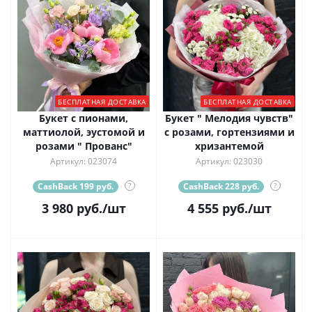
БЕСПЛАТНАЯ ДОСТАВКА
БЕСПЛАТНАЯ ДОСТАВКА
Букет с пионами,
Букет " Мелодия чувств"
маттиолой, эустомой и
с розами, гортензиями и
розами " Прованс"
хризантемой
Артикул: 023074
Артикул: 023030
CashBack 199 руб.
?
CashBack 228 руб.
?
3 980
руб.
/шт
4 555
руб.
/шт