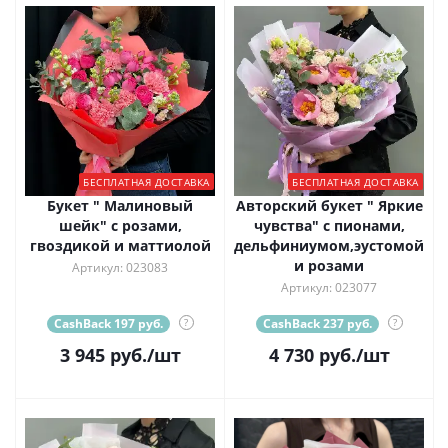
БЕСПЛАТНАЯ ДОСТАВКА
БЕСПЛАТНАЯ ДОСТАВКА
Букет " Малиновый
Авторский букет " Яркие
шейк" с розами,
чувства" с пионами,
гвоздикой и маттиолой
дельфиниумом,эустомой
и розами
Артикул: 023083
Артикул: 023077
CashBack 197 руб.
?
CashBack 237 руб.
?
3 945
руб.
/шт
4 730
руб.
/шт