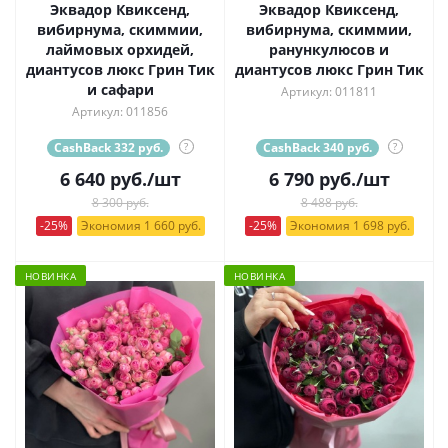
Эквадор Квиксенд,
Эквадор Квиксенд,
вибирнума, скиммии,
вибирнума, скиммии,
лаймовых орхидей,
ранункулюсов и
диантусов люкс Грин Тик
диантусов люкс Грин Тик
и сафари
Артикул: 011811
Артикул: 011856
CashBack 332 руб.
?
CashBack 340 руб.
?
6 640
руб.
/шт
6 790
руб.
/шт
8 300 руб.
8 488 руб.
-25%
Экономия 1 660 руб.
-25%
Экономия 1 698 руб.
НОВИНКА
НОВИНКА