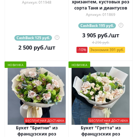
хризантем, кустовых роз
Артикул: 011948
сорта Таня и диантусов
Артикул: 011869
CashBack 195 руб.
?
3 905
руб.
/шт
CashBack 125 руб.
?
4 296 руб.
2 500
руб.
/шт
-10%
Экономия 391 руб.
НОВИНКА
НОВИНКА
БЕСПЛАТНАЯ ДОСТАВКА
БЕСПЛАТНАЯ ДОСТАВКА
Букет "Бритни" из
Букет "Гретта" из
французских роз
французских роз