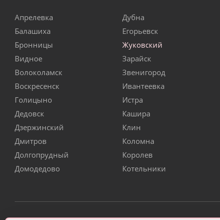
Апрелевка
Дубна
Балашиха
Егорьевск
Бронницы
Жуковский
Видное
Зарайск
Волоколамск
Звенигород
Воскресенск
Ивантеевка
Голицыно
Истра
Дедовск
Кашира
Дзержинский
Клин
Дмитров
Коломна
Долгопрудный
Королев
Домодедово
Котельники