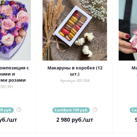
омпозиция с
Макаруны в коробке (12
Ма
нами и
шт.)
ыми розами
Артикул: 001304
 001391
9 руб.
?
CashBack 149 руб.
?
Ca
уб.
/шт
2 980
руб.
/шт