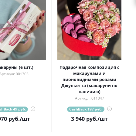
каруны (6 шт.)
Подарочная композиция с
макарунами и
Артикул: 001303
пионовидными розами
Джульетта (макаруни по
наличию)
Артикул: 011047
shBack 49 руб.
?
CashBack 197 руб.
?
970
руб.
/шт
3 940
руб.
/шт