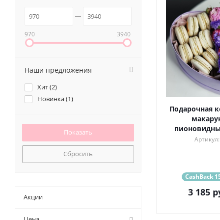
970
3940
Наши предложения
Хит (
2
)
Новинка (
1
)
Подарочная к
макару
пионовидн
Артикул:
Сбросить
CashBack 15
3 185
р
Акции
Цена