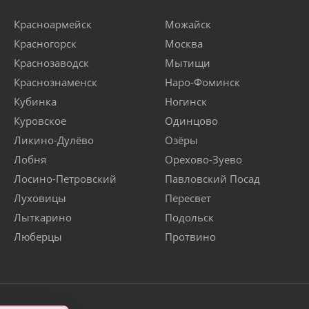
Красноармейск
Можайск
Красногорск
Москва
Краснозаводск
Мытищи
Краснознаменск
Наро-Фоминск
Кубинка
Ногинск
Куровское
Одинцово
Ликино-Дулёво
Озёры
Лобня
Орехово-Зуево
Лосино-Петровский
Павловский Посад
Луховицы
Пересвет
Лыткарино
Подольск
Люберцы
Протвино