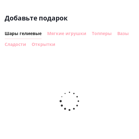
Добавьте подарок
Шары гелиевые
Мягкие игрушки
Топперы
Вазы
Сладости
Открытки
Шар с
Шар круг,
днем
счастливого
рождения,
Сердце розовое
дня
с
фольгированный
рождения
бабочками
шар с гелием (45
(45см)
см)
900
руб.
900
руб.
895
руб.