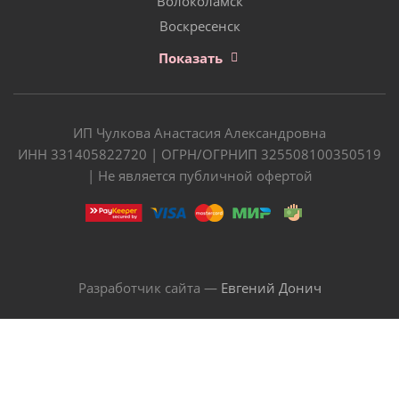
Волоколамск
Воскресенск
Показать
ИП Чулкова Анастасия Александровна
ИНН 331405822720 | ОГРН/ОГРНИП 325508100350519
| Не является публичной офертой
Разработчик сайта —
Евгений Донич