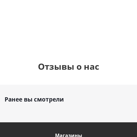
шар с гелием (45
см)
1 330
1 330
руб.
895
руб.
руб.
Отзывы о нас
Ранее вы смотрели
Магазины