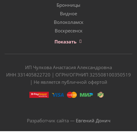
Бронницы
Видное
Волоколамск
Воскресенск
Показать
ИП Чулкова Анастасия Александровна
ИНН 331405822720 | ОГРН/ОГРНИП 325508100350519
| Не является публичной офертой
Разработчик сайта —
Евгений Донич