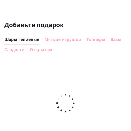
Добавьте подарок
Шары гелиевые
Мягкие игрушки
Топперы
Вазы
Сладости
Открытки
Шар с
Шар круг,
днем
счастливого
рождения,
Сердце розовое
дня
с
фольгированный
рождения
бабочками
шар с гелием (45
(45см)
см)