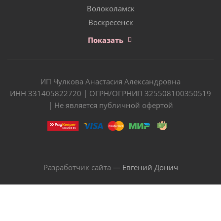
Волоколамск
Воскресенск
Показать
ИП Чулкова Анастасия Александровна
ИНН 331405822720 | ОГРН/ОГРНИП 325508100350519
| Не является публичной офертой
Разработчик сайта —
Евгений Донич