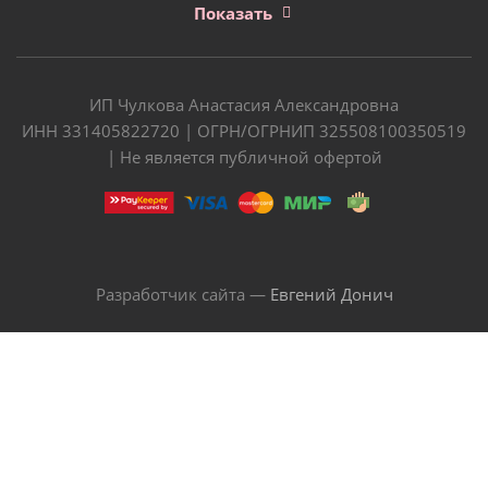
Показать
ИП Чулкова Анастасия Александровна
ИНН 331405822720 | ОГРН/ОГРНИП 325508100350519
| Не является публичной офертой
Разработчик сайта —
Евгений Донич