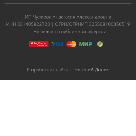
ИП Чулкова Анастасия Александровна
ИНН 331405822720 | ОГРН/ОГРНИП 325508100350519
| Не является публичной офертой
Разработчик сайта —
Евгений Донич